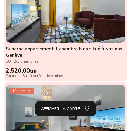
Superbe appartement 1 chambre bien situé à Nations,
Genève
30m2
1 chambres
2,520.00
CHF
Par mois (Bail à durée indéterminée)
Résidentiel
AFFI
LA L
AFFICHER LA CARTE