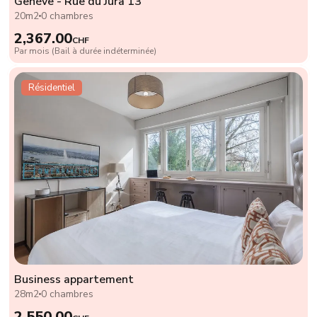
Genève - Rue du Jura 13
20m2
0 chambres
2,367.00
CHF
Par mois (Bail à durée indéterminée)
Résidentiel
Business appartement
28m2
0 chambres
2,550.00