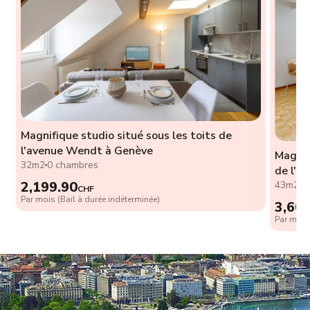
Magnifique studio situé sous les toits de
l'avenue Wendt à Genève
Magnif
32m2
0 chambres
de l'a
2,199.90
43m2
1
CHF
Par mois (Bail à durée indéterminée)
3,60
Par mois 