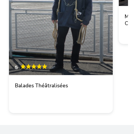
Mai
Cop
5
Balades Théâtralisées