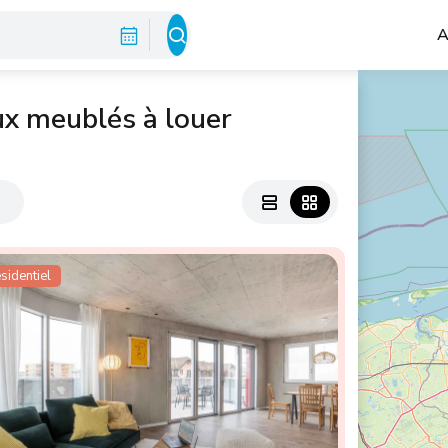
A
ux meublés à louer
s
sidentiel