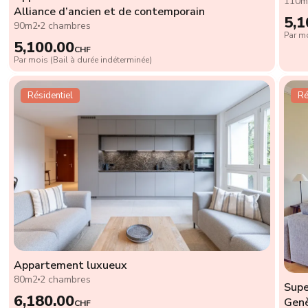
110m
Alliance d’ancien et de contemporain
5,1
90m2
2 chambres
Par mo
5,100.00
CHF
Par mois (Bail à durée indéterminée)
Résidentiel
Ré
Appartement luxueux
80m2
2 chambres
Supe
6,180.00
Genè
CHF