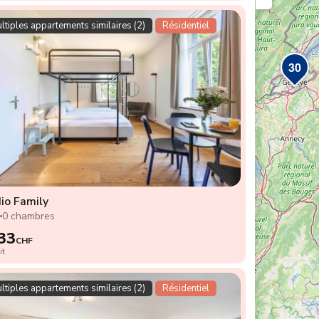
ltiples appartements similaires (2)
Résidentiel
30
io Family
2
0 chambres
33
CHF
it
ltiples appartements similaires (2)
Résidentiel