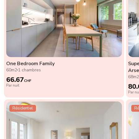
One Bedroom Family
Supe
60m2
1 chambres
Arse
68m
66.67
CHF
80.
Par nuit
Par nu
Résidentiel
Ré