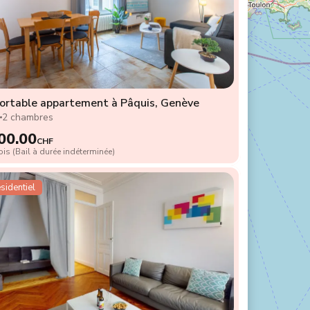
ortable appartement à Pâquis, Genève
2
2 chambres
00.00
CHF
is (Bail à durée indéterminée)
sidentiel