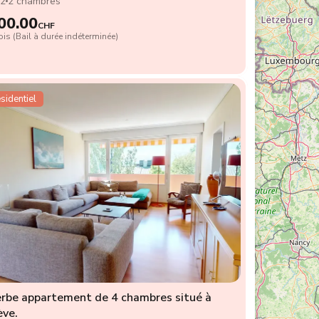
2
2 chambres
00.00
CHF
is (Bail à durée indéterminée)
sidentiel
rbe appartement de 4 chambres situé à
ve.