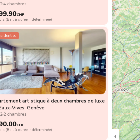
2
4 chambres
99.90
CHF
is (Bail à durée indéterminée)
sidentiel
rtement artistique à deux chambres de luxe
Eaux-Vives, Genève
2
2 chambres
90.00
CHF
is (Bail à durée indéterminée)