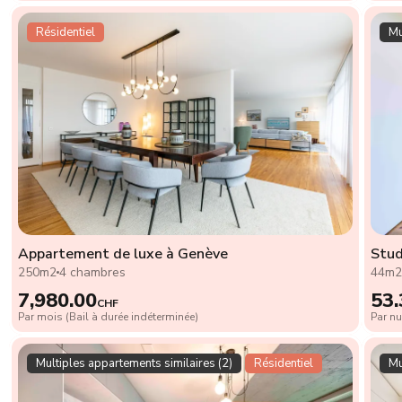
Résidentiel
Mu
Appartement de luxe à Genève
Stud
250m2
4 chambres
44m
7,980.00
53.
CHF
Par mois (Bail à durée indéterminée)
Par nu
Multiples appartements similaires (2)
Résidentiel
Mu