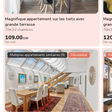
Magnifique appartement sur les toits avec
Magn
grande terrasse
gran
70m2
2 chambres
70m
109.00
12
CHF
Par nuit
Par nu
Multiples appartements similaires (9)
Résidentiel
Ré