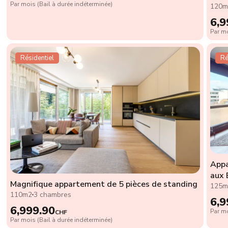
Par mois (Bail à durée indéterminée)
120m
6,9
Par mo
Résidentiel
Ré
Appa
aux 
Magnifique appartement de 5 pièces de standing
125m
110m2
3 chambres
6,9
6,999.90
Par mo
CHF
Par mois (Bail à durée indéterminée)