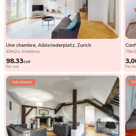
Une chambre, Albisriederplatz, Zurich
Conf
40m2
1 chambres
75m
98.33
3,0
CHF
Par nuit
Par mo
Résidentiel
Ré