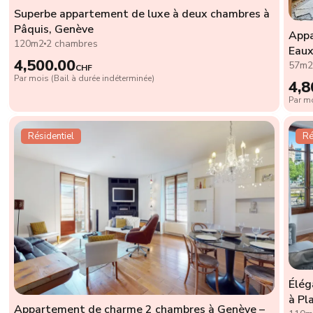
Superbe appartement de luxe à deux chambres à
Pâquis, Genève
Appa
120m2
2 chambres
Eaux
4,500.00
57m
CHF
Par mois (Bail à durée indéterminée)
4,8
Par mo
Résidentiel
Ré
Élég
à Pl
Appartement de charme 2 chambres à Genève –