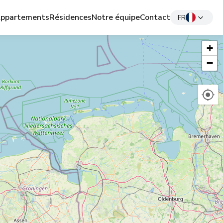
ppartements
Résidences
Notre équipe
Contact
FR
+
−