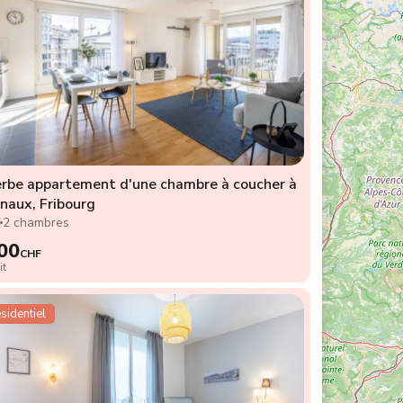
rbe appartement d'une chambre à coucher à
naux, Fribourg
2
2 chambres
00
CHF
it
sidentiel