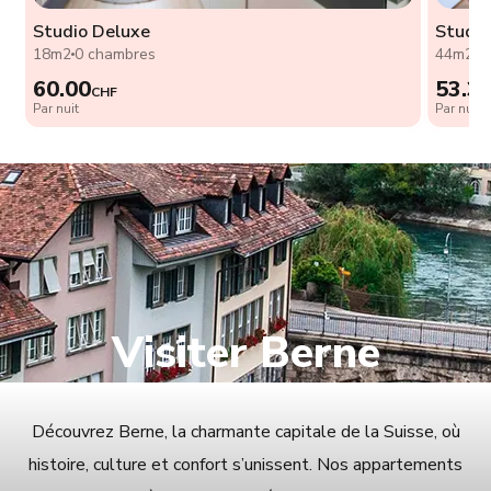
Studio Deluxe
Studio
18m2
0 chambres
44m2
0
60.00
53.3
CHF
Par nuit
Par nuit
Visiter Berne
Découvrez Berne, la charmante capitale de la Suisse, où
histoire, culture et confort s’unissent. Nos appartements