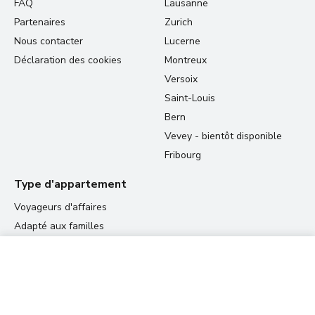
FAQ
Lausanne
Partenaires
Zurich
Nous contacter
Lucerne
Déclaration des cookies
Montreux
Versoix
Saint-Louis
Bern
Vevey - bientôt disponible
Fribourg
Type d'appartement
Voyageurs d'affaires
Adapté aux familles
Logement étudiant
66.67 CHF
Relocation appartements
View prices
par nuit
Résidences