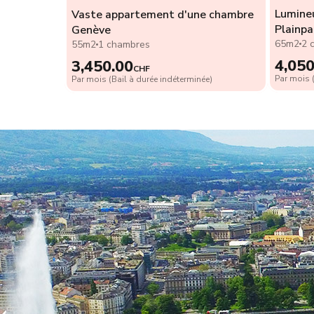
iance
Lumine
Vaste appartement d'une chambre
rain
Plainpa
Genève
65m2
2 
55m2
1 chambres
4,050
3,450.00
CHF
ée)
Par mois (
Par mois (Bail à durée indéterminée)