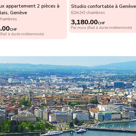
ux appartement 2 pièces à
Studio confortable à Genève
lais, Genève
62m2
0 chambres
chambres
3,180.00
CHF
.00
Par mois (Bail à durée indéterminée)
CHF
Bail à durée indéterminée)