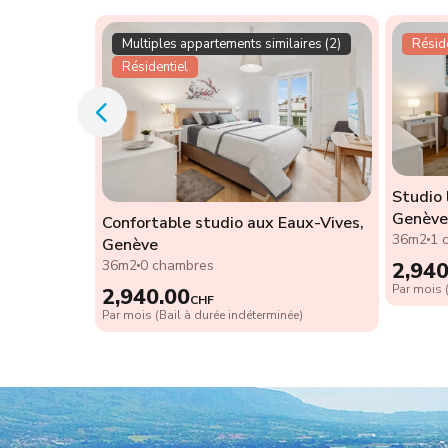
Multiples appartements similaires (2)
Réside
Résidentiel
Studio 
 d'une
Genève
ève
Confortable studio aux Eaux-Vives,
36m2
1 
Genève
36m2
0 chambres
2,940
Par mois (
ée)
2,940.00
CHF
Par mois (Bail à durée indéterminée)