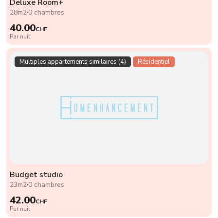
Deluxe Room+
28m2
0 chambres
40.00
CHF
Par nuit
Multiples appartements similaires (4)
Résidentiel
Budget studio
23m2
0 chambres
42.00
CHF
Par nuit