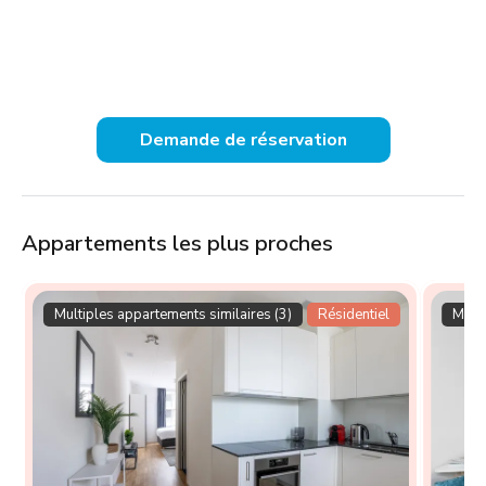
Demande de réservation
Appartements les plus proches
Multiples appartements similaires (3)
Résidentiel
Multi