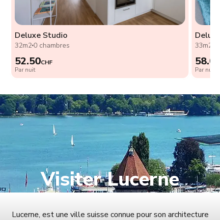
Deluxe Studio
Deluxe
32m2
0 chambres
33m2
0
52.50
58.0
CHF
Par nuit
Par nuit
Visiter Lucerne
Lucerne, est une ville suisse connue pour son architecture