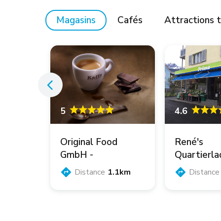
Magasins
Cafés
Attractions t
4.6
5
René's
Original Food
Quartierla
GmbH -
Prima Krie
KaffaWerkstatt
Distance
Distance
1.1km