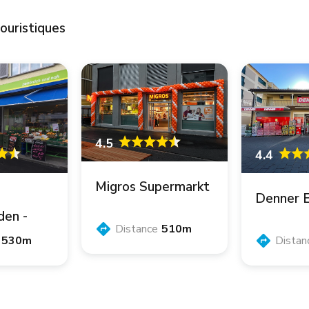
ouristiques
4.5
4.4
Migros Supermarkt
Denner 
den -
Distance
510m
ns
530m
Distan