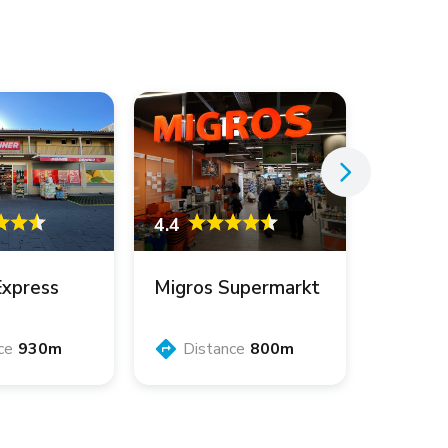
4.4
Express
Migros Supermarkt
ce
930m
Distance
800m