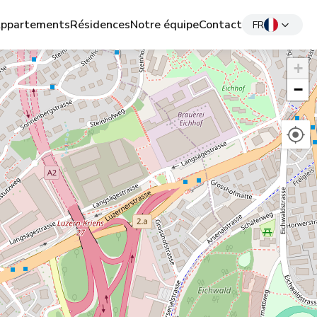
ppartements
Résidences
Notre équipe
Contact
FR
+
−