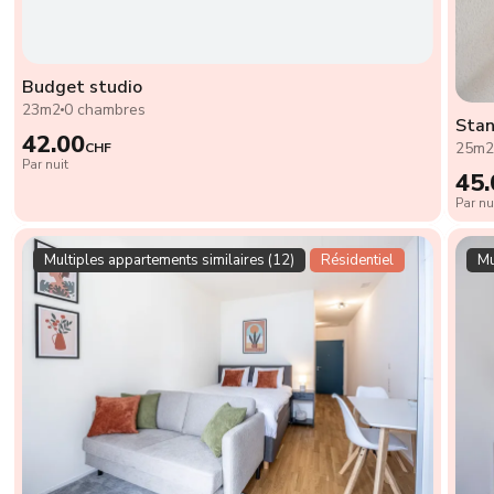
Budget studio
23m2
0 chambres
Stan
42.00
25m
CHF
Par nuit
45.
Par nu
Multiples appartements similaires (12)
Résidentiel
Mu