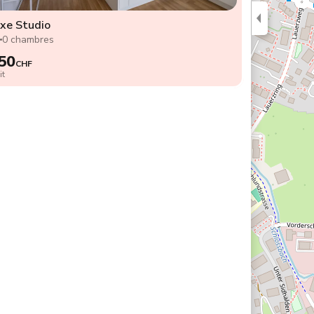
xe Studio
2
0 chambres
50
CHF
it