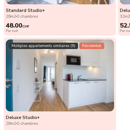
Standard Studio+
Delu
28m2
0 chambres
32m
48.00
52.
CHF
Par nuit
Par nu
Multiples appartements similaires (9)
Résidentiel
Deluxe Studio+
28m2
0 chambres