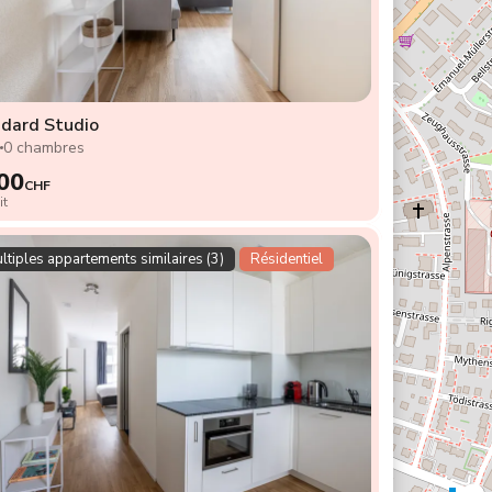
dard Studio
2
0 chambres
00
CHF
it
ltiples appartements similaires (3)
Résidentiel