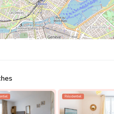
ches
ntiel
Résidentiel