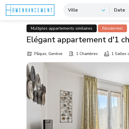
Ville
Date
Multiples appartements similaires
Résidentiel
Elégant appartement d'1 c
Pâquis, Genève
1 Chambres
1 Salles 