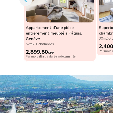
lé à
Appartement d'une pièce
Superb
entièrement meublé à Pâquis,
chambr
Genève
30m2
0 
52m2
1 chambres
ée)
2,400
2,899.80
Par mois (
CHF
Par mois (Bail à durée indéterminée)