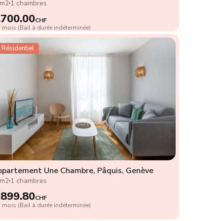
3m2
1 chambres
,700.00
CHF
 mois (Bail à durée indéterminée)
Résidentiel
partement Une Chambre, Pâquis, Genève
2m2
1 chambres
,899.80
CHF
 mois (Bail à durée indéterminée)