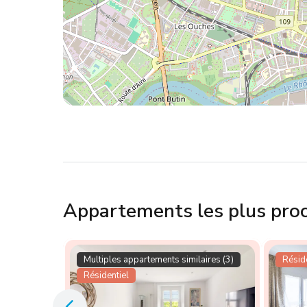
Appartements les plus pro
aires (4)
Multiples appartements similaires (3)
Réside
Résidentiel