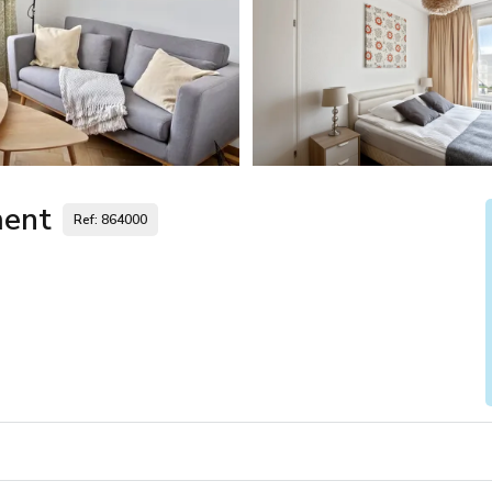
ment
Ref: 864000