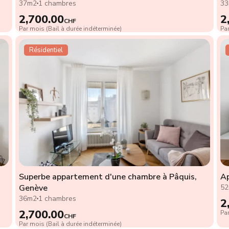
37m2
1 chambres
3
2,700.00
2
CHF
Par mois (Bail à durée indéterminée)
Par
Résidentiel
Superbe appartement d'une chambre à Pâquis,
Ap
Genève
5
36m2
1 chambres
2
2,700.00
Par
CHF
Par mois (Bail à durée indéterminée)