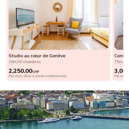
,
Studio au cœur de Genève
Confor
20m2
0 chambres
75m2
2
2,250.00
3,00
CHF
Par mois (Bail à durée indéterminée)
Par mois 