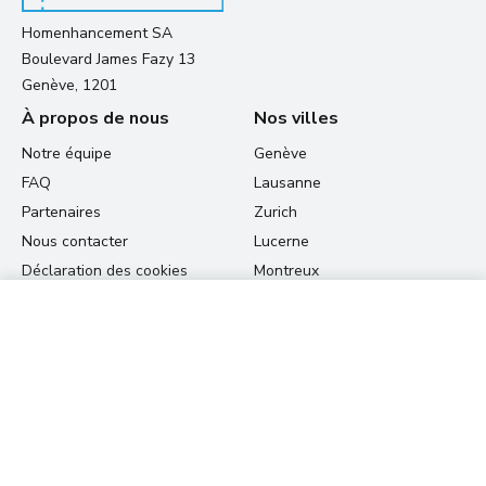
Homenhancement SA
Boulevard James Fazy 13
Genève, 1201
À propos de nous
Nos villes
Notre équipe
Genève
FAQ
Lausanne
Partenaires
Zurich
Nous contacter
Lucerne
Déclaration des cookies
Montreux
Versoix
80.00 CHF
View prices
Saint-Louis
par nuit
Bern
Vevey - bientôt disponible
Fribourg
Type d'appartement