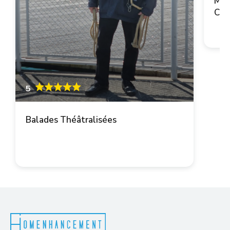
Mai
Cop
5
Balades Théâtralisées