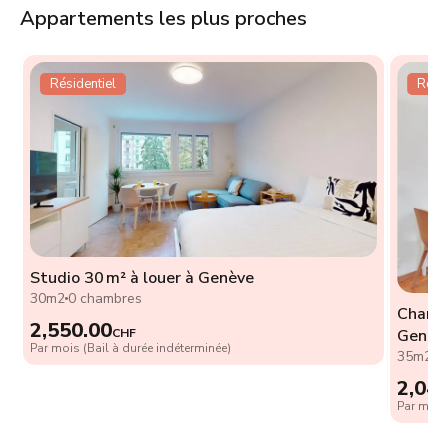
Appartements les plus proches
Résidentiel
Résid
Studio 30 m² à louer à Genève
n
30m2
0 chambres
Charma
2,550.00
CHF
Genèv
Par mois (Bail à durée indéterminée)
35m2
0
2,04
Par mois 