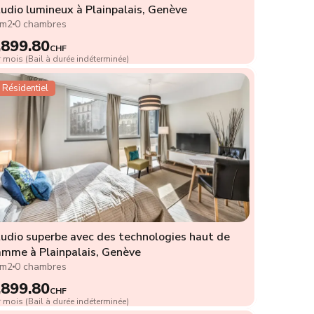
udio lumineux à Plainpalais, Genève
4m2
0 chambres
,899.80
CHF
 mois (Bail à durée indéterminée)
Résidentiel
udio superbe avec des technologies haut de
mme à Plainpalais, Genève
9m2
0 chambres
,899.80
CHF
 mois (Bail à durée indéterminée)