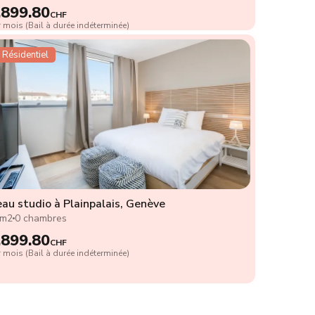
,899.80
CHF
 mois (Bail à durée indéterminée)
Résidentiel
au studio à Plainpalais, Genève
2m2
0 chambres
,899.80
CHF
 mois (Bail à durée indéterminée)