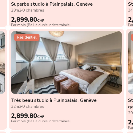
Superbe studio à Plainpalais, Genève
St
29m2
0 chambres
3
2,899.80
2
CHF
Par mois (Bail à durée indéterminée)
Par
Résidentiel
Très beau studio à Plainpalais, Genève
St
32m2
0 chambres
ga
2
2,899.80
CHF
2
Par mois (Bail à durée indéterminée)
Par