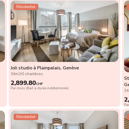
Résidentiel
Joli studio à Plainpalais, Genève
34m2
0 chambres
St
2,899.80
G
CHF
Par mois (Bail à durée indéterminée)
3
2
Par
Résidentiel