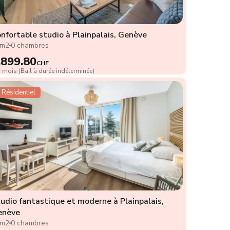
nfortable studio à Plainpalais, Genève
3m2
0 chambres
,899.80
CHF
 mois (Bail à durée indéterminée)
Résidentiel
udio fantastique et moderne à Plainpalais,
enève
4m2
0 chambres