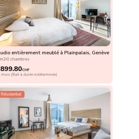
udio entièrement meublé à Plainpalais, Genève
9m2
0 chambres
,899.80
CHF
 mois (Bail à durée indéterminée)
Résidentiel