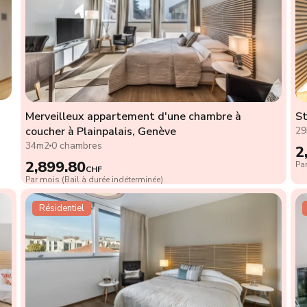
Merveilleux appartement d'une chambre à
St
coucher à Plainpalais, Genève
2
34m2
0 chambres
2
2,899.80
Par
CHF
Par mois (Bail à durée indéterminée)
Résidentiel