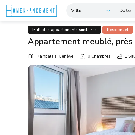
Ville
Date
Multiples appartements similaires
Résidentiel
Appartement meublé, près d
Plainpalais, Genève
0 Chambres
1 Sal