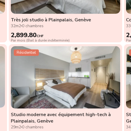
Très joli studio à Plainpalais, Genève
Co
32m2
0 chambres
3
2,899.80
2
CHF
Par mois (Bail à durée indéterminée)
Par
Résidentiel
Studio moderne avec équipement high-tech à
St
Plainpalais, Genève
G
29m2
0 chambres
3