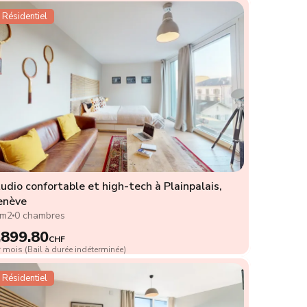
Résidentiel
udio confortable et high-tech à Plainpalais,
enève
4m2
0 chambres
,899.80
CHF
 mois (Bail à durée indéterminée)
Résidentiel