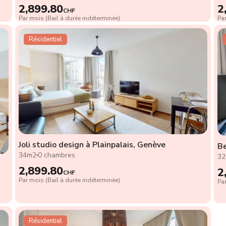
2,899.80
2
CHF
Par mois (Bail à durée indéterminée)
Par
Résidentiel
Joli studio design à Plainpalais, Genève
Be
34m2
0 chambres
3
2,899.80
2
CHF
Par mois (Bail à durée indéterminée)
Par
Résidentiel