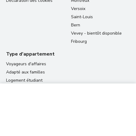
Déclaration des cookies
Montreux
Versoix
Saint-Louis
Bern
Vevey - bientôt disponible
Fribourg
Type d'appartement
Voyageurs d'affaires
Adapté aux familles
Logement étudiant
Relocation appartements
136.66 CHF
View prices
Résidences
par nuit