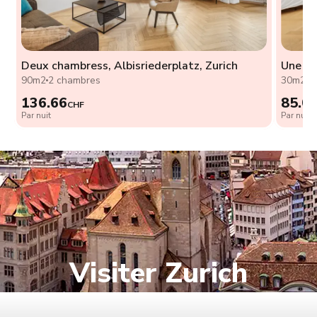
Deux chambress, Albisriederplatz, Zurich
Une ch
90m2
2 chambres
30m2
1
136.66
85.0
CHF
Par nuit
Par nuit
Visiter Zurich