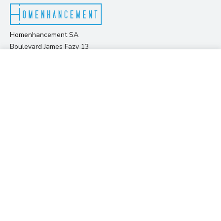
Homenhancement SA
Boulevard James Fazy 13
Genève, 1201
135.00 CHF
View prices
À propos de nous
Nos villes
par nuit
Notre équipe
Genève
FAQ
Lausanne
Partenaires
Zurich
Nous contacter
Lucerne
Déclaration des cookies
Montreux
Versoix
Saint-Louis
Bern
Vevey - bientôt disponible
Fribourg