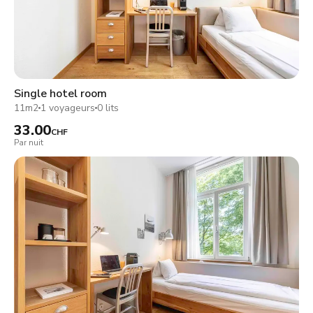
Single hotel room
11m2
1 voyageurs
0 lits
33.00
CHF
Par nuit