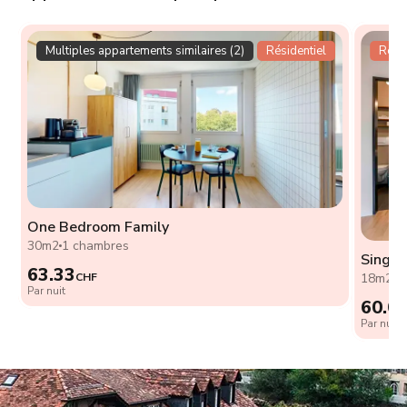
Multiples appartements similaires (2)
Résidentiel
Résid
One Bedroom Family
30m2
1 chambres
Single
63.33
CHF
18m2
0
Par nuit
60.0
Par nuit