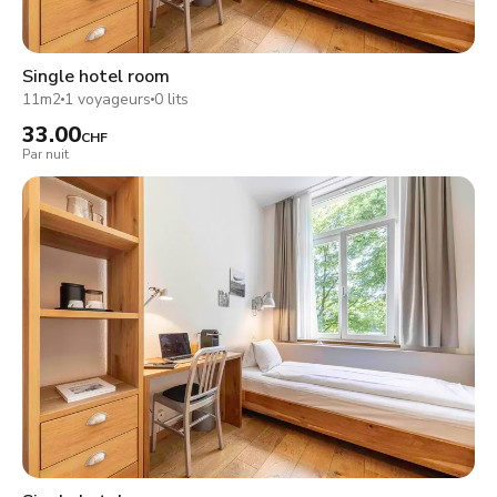
Single hotel room
11m2
1 voyageurs
0 lits
33.00
CHF
Par nuit