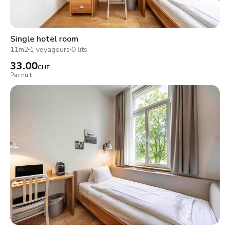
Single hotel room
11m2
1 voyageurs
0 lits
33.00
CHF
Par nuit