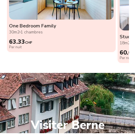
One Bedroom Family
30m2
1 chambres
Studio
63.33
CHF
18m2
0
Par nuit
60.0
Par nuit
Visiter Berne