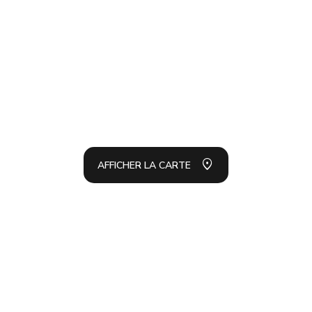
AFFI
LA L
AFFICHER LA CARTE
Homenhancement SA