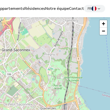
ppartements
Résidences
Notre équipe
Contact
FR
+
−