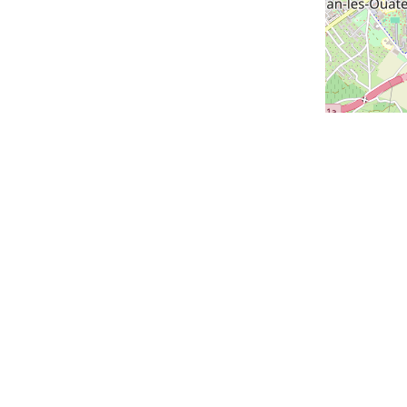
s de nous
Nos villes
uipe
Genève
Lausanne
es
Zurich
tacter
Lucerne
on des cookies
Montreux
Versoix
Saint-Louis
Bern
Vevey - bientôt disponible