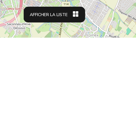
AFFICHER LA LISTE
Type d'appartement
Voyageurs d'affaires
Adapté aux familles
Logement étudiant
Relocation appartements
Résidences