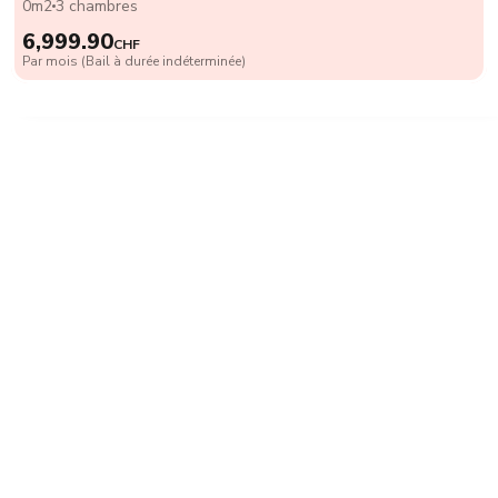
0m2
3 chambres
6,999.90
CHF
Par mois (Bail à durée indéterminée)