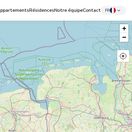
ppartements
Résidences
Notre équipe
Contact
FR
+
−