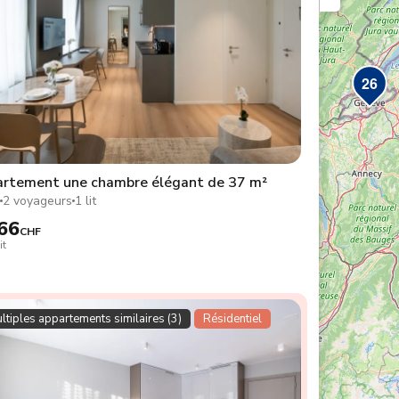
26
rtement une chambre élégant de 37 m²
2
2 voyageurs
1 lit
66
CHF
it
ltiples appartements similaires (3)
Résidentiel