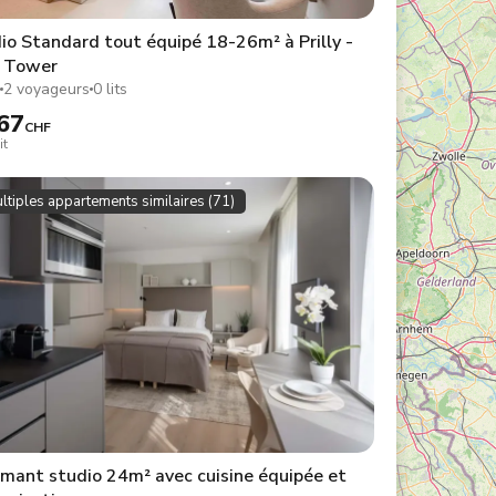
io Standard tout équipé 18-26m² à Prilly -
a Tower
2
2 voyageurs
0 lits
67
CHF
it
ltiples appartements similaires (71)
mant studio 24m² avec cuisine équipée et