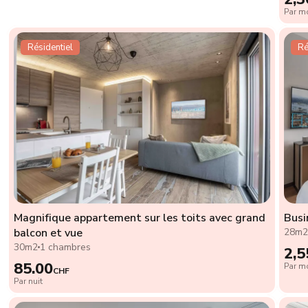
Par mo
Résidentiel
Ré
Magnifique appartement sur les toits avec grand
Busi
balcon et vue
28m
30m2
1 chambres
2,5
85.00
Par mo
CHF
Par nuit