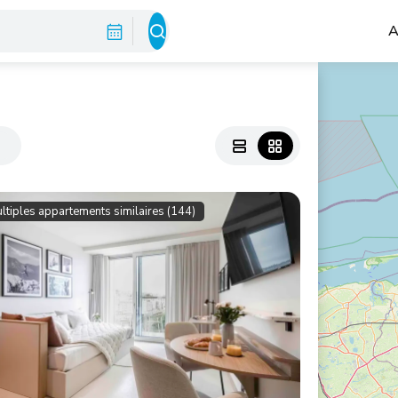
A
s
ltiples appartements similaires (144)