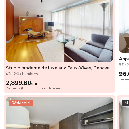
Appa
37m
Studio moderne de luxe aux Eaux-Vives, Genève
96.
42m2
0 chambres
Par nu
2,899.80
CHF
Par mois (Bail à durée indéterminée)
Résidentiel
Mu