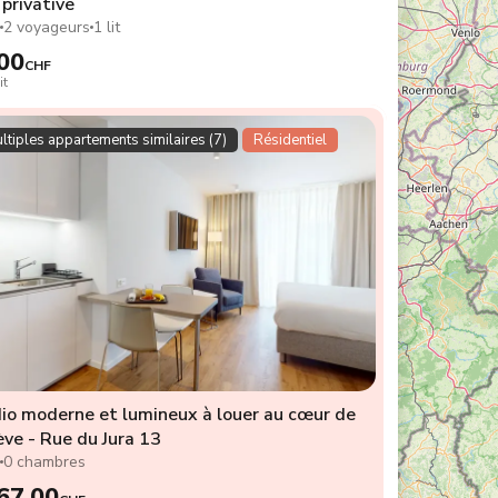
privative
2
2 voyageurs
1 lit
00
CHF
it
ltiples appartements similaires (7)
Résidentiel
io moderne et lumineux à louer au cœur de
ve - Rue du Jura 13
2
0 chambres
67.00