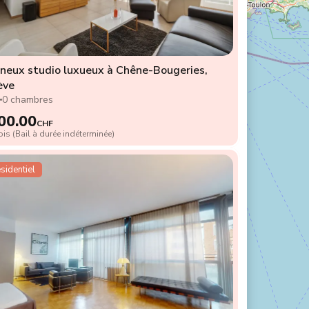
neux studio luxueux à Chêne-Bougeries,
ève
2
0 chambres
00.00
CHF
is (Bail à durée indéterminée)
sidentiel