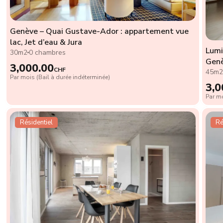
Genève – Quai Gustave-Ador : appartement vue
lac, Jet d’eau & Jura
Lumi
30m2
0 chambres
Gen
3,000.00
CHF
45m
Par mois (Bail à durée indéterminée)
3,0
Par mo
Résidentiel
Ré