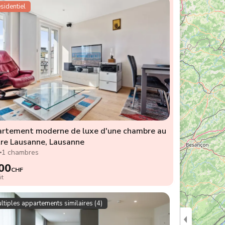
sidentiel
rtement moderne de luxe d'une chambre au
re Lausanne, Lausanne
2
1 chambres
00
CHF
it
ltiples appartements similaires (4)