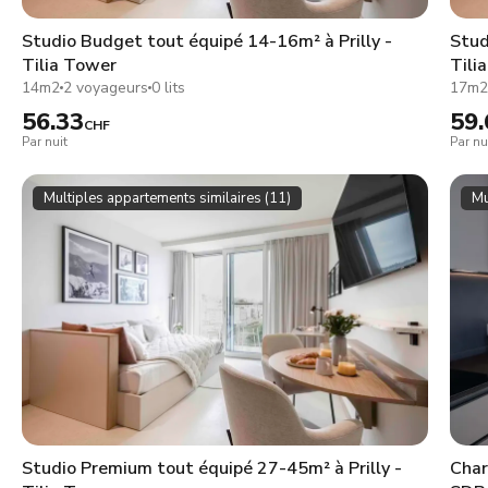
Studio Budget tout équipé 14-16m² à Prilly -
Stud
Tilia Tower
Tili
14m2
2 voyageurs
0 lits
17m
56.33
59.
CHF
Par nuit
Par nu
Multiples appartements similaires (11)
Mu
Studio Premium tout équipé 27-45m² à Prilly -
Char