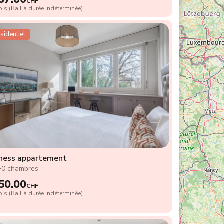
CHF
is (Bail à durée indéterminée)
sidentiel
ness appartement
2
0 chambres
50.00
CHF
is (Bail à durée indéterminée)