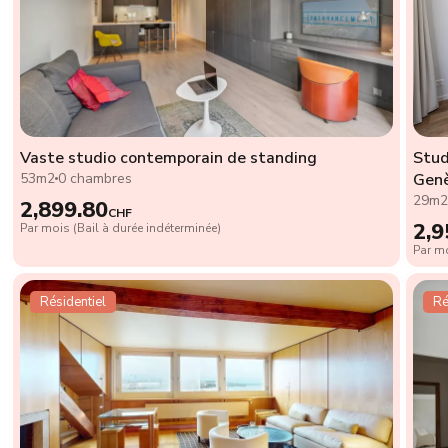
Vaste studio contemporain de standing
Stud
53m2
0 chambres
Genè
29m
2,899.80
CHF
2,9
Par mois (Bail à durée indéterminée)
Par mo
Résidentiel
Ré