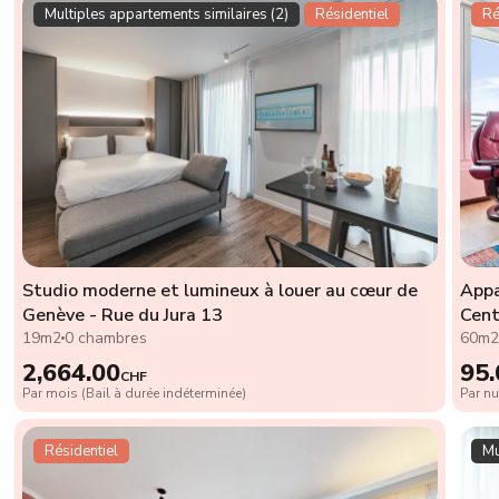
Multiples appartements similaires (2)
Résidentiel
Ré
Studio moderne et lumineux à louer au cœur de
Appa
Genève - Rue du Jura 13
Cent
19m2
0 chambres
60m
2,664.00
95.
CHF
Par mois (Bail à durée indéterminée)
Par nu
Résidentiel
Mu