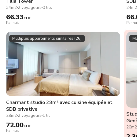
Tilia Tower
SDB 
34m2
2 voyageurs
0 lits
24m
66.33
66.
CHF
Par nuit
Par nu
Multiples appartements similaires (26)
Mu
Charmant studio 29m² avec cuisine équipée et
SDB privative
Stud
29m2
2 voyageurs
1 lit
Genè
72.00
CHF
20m
Par nuit
2,3