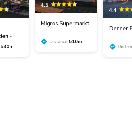
4.5
4.4
Migros Supermarkt
Denner 
den -
Distance
510m
ns
530m
Distan