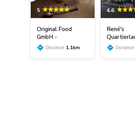
4.6
5
René's
Original Food
Quartierla
GmbH -
Prima Krie
KaffaWerkstatt
Distance
Distance
1.1km
E
00m