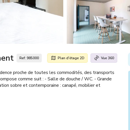
ment
Ref: 985000
Plan d'étage 2D
Vue 360
idence proche de toutes les commodités, des transports
mpose comme suit : - Salle de douche / WC. - Grande
ration sobre et contemporaine : canapé, mobilier et