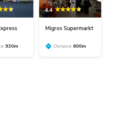
4.4
Express
Migros Supermarkt
ce
930m
Distance
800m