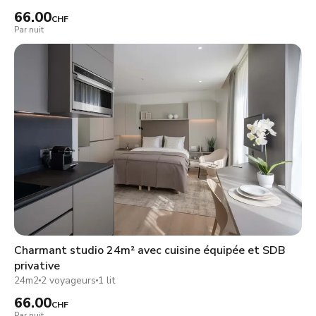
66.00
CHF
Par nuit
Charmant studio 24m² avec cuisine équipée et SDB
privative
24m2
2 voyageurs
1 lit
66.00
CHF
Par nuit