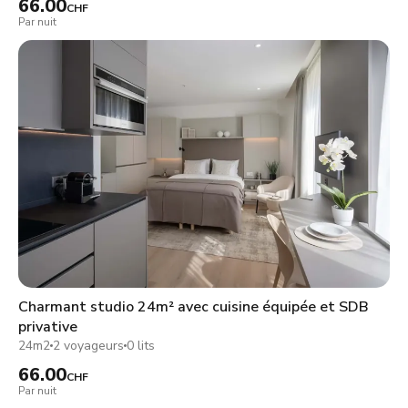
66.00
CHF
Par nuit
Charmant studio 24m² avec cuisine équipée et SDB
privative
24m2
2 voyageurs
0 lits
66.00
CHF
Par nuit