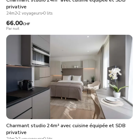
privative
24m2
2 voyageurs
0 lits
66.00
CHF
Par nuit
Charmant studio 24m² avec cuisine équipée et SDB
privative
24m2
2 voyageurs
0 lits