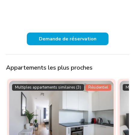
Demande de réservation
Appartements les plus proches
Multiples appartements similaires (3)
Résidentiel
Multi