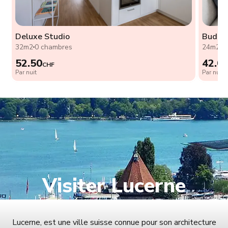
Deluxe Studio
Budget
32m2
0 chambres
24m2
0
52.50
42.0
CHF
Par nuit
Par nuit
Visiter Lucerne
Lucerne, est une ville suisse connue pour son architecture