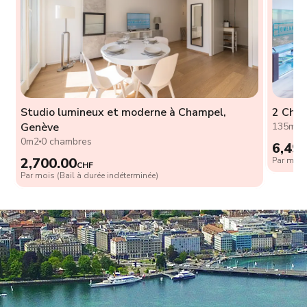
Studio lumineux et moderne à Champel,
2 Cham
Genève
135m2
0m2
0 chambres
6,49
2,700.00
Par mois 
CHF
Par mois (Bail à durée indéterminée)