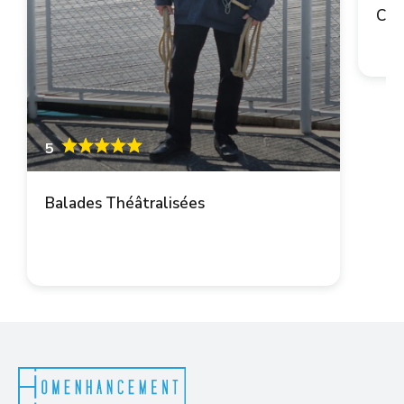
Cop
5
Balades Théâtralisées