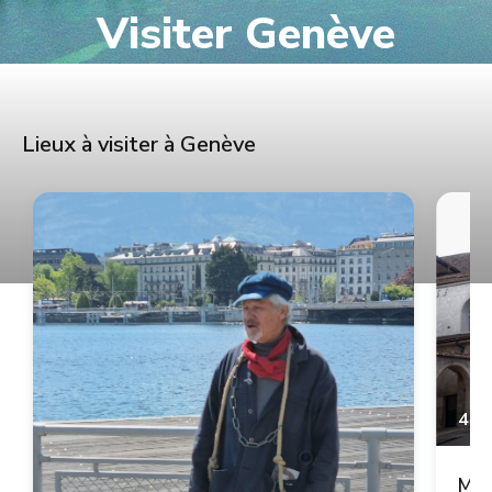
Visiter Genève
Lieux à visiter à Genève
4.9
Mai