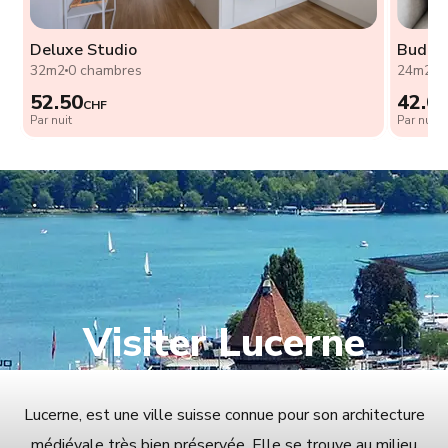
Deluxe Studio
Budget
32m2
0 chambres
24m2
0
52.50
42.0
CHF
Par nuit
Par nuit
Visiter Lucerne
Lucerne, est une ville suisse connue pour son architecture
médiévale très bien préservée. Elle se trouve au milieu