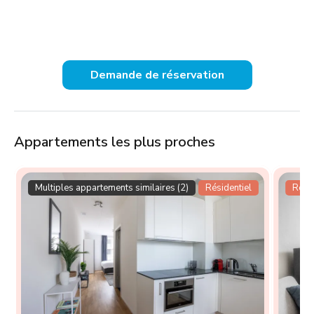
Demande de réservation
Appartements les plus proches
Multiples appartements similaires (2)
Résidentiel
Résid