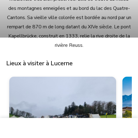
des montagnes enneigées et au bord du lac des Quatre-
Cantons. Sa vieille ville colorée est bordée au nord par un
rempart de 870 m de long datant du XIVe siècle. Le pont
Kapellbrücke, construit en 1333, relie la rive droite de la
rivière Reuss.
Lieux à visiter à Lucerne
45.00 CHF
View prices
par nuit