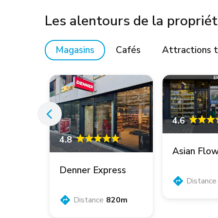
Les alentours de la proprié
Magasins
Cafés
Attractions t
4.6
4.8
Asian Flo
Denner Express
Distance
20m
Distance
820m