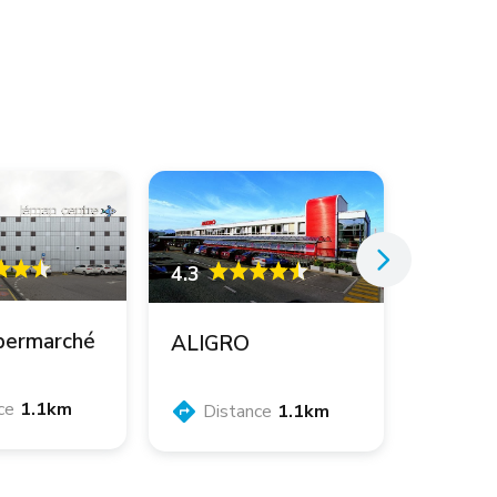
4.3
permarché
ALIGRO
ce
1.1km
Distance
1.1km