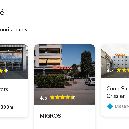
té
ouristiques
4.3
Coop Su
wers
Crissier
4.5
Distan
390m
MIGROS