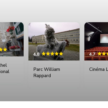
4.7
4.8
chel
Cinéma L
Parc William
ional
Rappard
pet