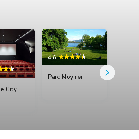
4.6
Parc Moynier
e City