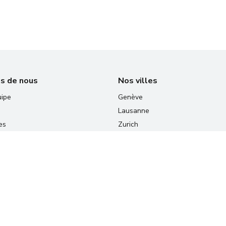
s de nous
Nos villes
uipe
Genève
Lausanne
es
Zurich
tacter
Lucerne
on des cookies
Montreux
Versoix
Saint-Louis
Bern
Vevey - bientôt disponible
Fribourg