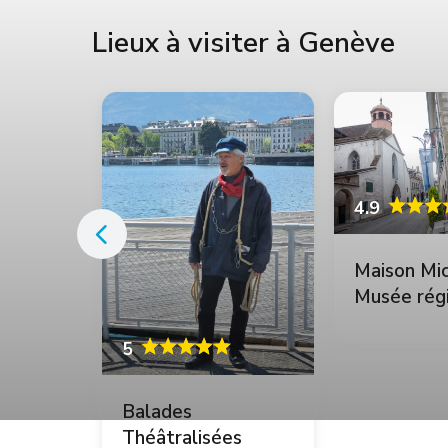
Lieux à visiter à Genève
4.9
Maison Mi
quis
Musée rég
Vieux Cop
5
Balades
Théâtralisées