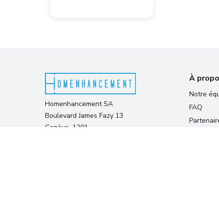
À propo
Notre éq
Homenhancement SA
FAQ
Boulevard James Fazy 13
Partenair
Genève, 1201
Nous con
Déclarati