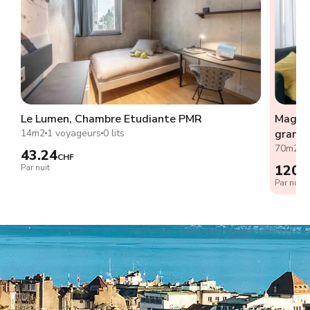
Le Lumen, Chambre Etudiante PMR
Magnif
e
14m2
1 voyageurs
0 lits
grande
70m2
2
43.24
CHF
120.
Par nuit
Par nuit