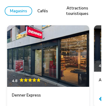
Attractions
Magasins
Cafés
touristiques
4.6
Asi
4.8
Denner Express