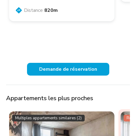
Distance
820m
Demande de réservation
Appartements les plus proches
Multiples appartements similaires (2)
Résid