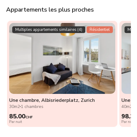
Appartements les plus proches
Multiples appartements similaires (4)
Résidentiel
Multi
Une chambre, Albisriederplatz, Zurich
Une ch
30m2
1 chambres
40m2
1
85.00
98.3
CHF
Par nuit
Par nuit