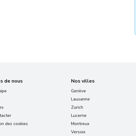
s de nous
Nos villes
uipe
Genève
Lausanne
es
Zurich
tacter
Lucerne
on des cookies
Montreux
Versoix